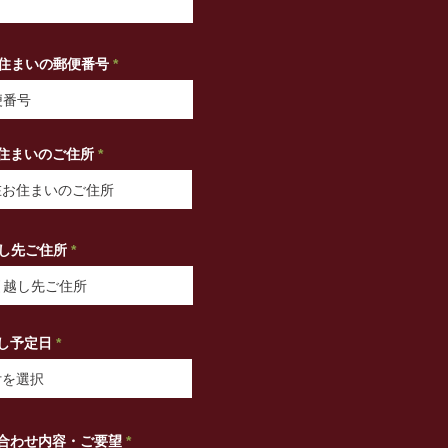
住まいの郵便番号
住まいのご住所
し先ご住所
r
し予定日
*
e
q
u
i
r
e
d
合わせ内容・ご要望